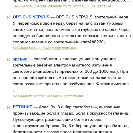
приступ мигрени связывали с изменением тонуса&#8230; …
Энциклопедический словарь по психологии и педагогике
OPTICUS NERVUS
— OPTICUS NERVUS, зрительный нерв
94
(II черепномозговой нерв), берет начало из ганглиозных
клеток сетчатки, расположенных в глубоких ее слоях. Через
посредство биполярных клеток ганглиозные клетки входят в
соприкосновение со зрительными клет&#8230; …
Большая медицинская энциклопедия
зрение
— способность к превращению в ощущения
95
зрительные энергии электромагнитного излучения
светового диапазона (в пределах от 300 до 1000 нм.). При
поглощении зрительными пигментами сетчатки квантов
света возникает зрительное возбуждение. Фотохимические
…
Большая психологическая энциклопедия
РЕТИНИТ
— Апис, 3х, 3 и бвр светобоязнь, внезапные
96
пронизывающие боли в глазах. Боли в окружности глазниц.
Пульсирующие, распирающие боли в голове,
головокружения.Арника, 3х, 3 и бвр ощущение разбитости,
болезненности в глазах после напряжения зрения,