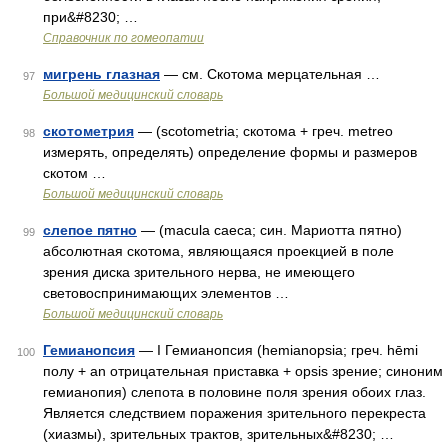
при&#8230; …
Справочник по гомеопатии
мигрень глазная
— см. Скотома мерцательная …
97
Большой медицинский словарь
скотометрия
— (scotometria; скотома + греч. metreo
98
измерять, определять) определение формы и размеров
скотом …
Большой медицинский словарь
слепое пятно
— (macula caeca; син. Мариотта пятно)
99
абсолютная скотома, являющаяся проекцией в поле
зрения диска зрительного нерва, не имеющего
световоспринимающих элементов …
Большой медицинский словарь
Гемианопсия
— I Гемианопсия (hemianopsia; греч. hēmi
100
полу + an отрицательная приставка + opsis зрение; синоним
гемианопия) слепота в половине поля зрения обоих глаз.
Является следствием поражения зрительного перекреста
(хиазмы), зрительных трактов, зрительных&#8230; …