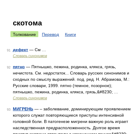
скотома
Толкование
Перевод
Книги
дефект
— См …
91
Словарь синонимов
пятно
— Пятнышко, пежина, родинка, клякса, грязь,
92
нечистота. См. недостаток... Словарь русских синонимов и
сходных по смыслу выражений. под. ред. Н. Абрамова, М.:
Русские словари, 1999. пятно (темное, позорное);
пятнышко, пежина, родинка, клякса, грязь,&#8230; …
Словарь синонимов
МИГРЕНЬ
— – заболевание, доминирующим проявлением
93
которого служат повторяющиеся приступы интенсивной
головной боли. В патогенезе мигрени важную роль играет
наследственная предрасположенность. Долгое время